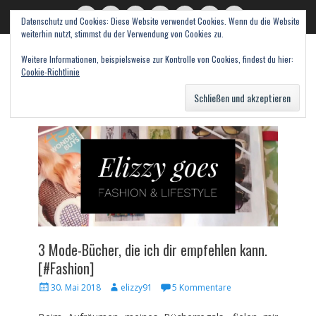
Datenschutz und Cookies: Diese Website verwendet Cookies. Wenn du die Website
read books and fall in love
Twitter
E-
Feed
WordPress
Pinterest
Instagram
Webseite
weiterhin nutzt, stimmst du der Verwendung von Cookies zu.
Mail
Bücher – Literatur – Rezensionen
Weitere Informationen, beispielsweise zur Kontrolle von Cookies, findest du hier:
Cookie-Richtlinie
Suche
nach:
3 Mode-Bücher, die ich dir empfehlen kann.
[#Fashion]
Veröffentlicht
Autor
30. Mai 2018
elizzy91
5 Kommentare
am