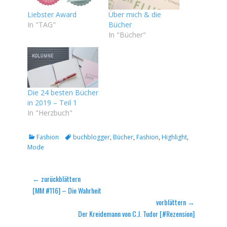
Liebster Award
Über mich & die
In "TAG"
Bücher
In "Bücher"
Die 24 besten Bücher
in 2019 – Teil 1
In "Herzbuch"
Kategorien
Tags
Fashion
buchblogger
,
Bücher
,
Fashion
,
Highlight
,
Mode
Beitragsnavigation
← zurückblättern
Vorheriger
[MM #116] – Die Wahrheit
Beitrag:
vorblättern →
Nächster
Der Kreidemann von C.J. Tudor [#Rezension]
Beitrag: