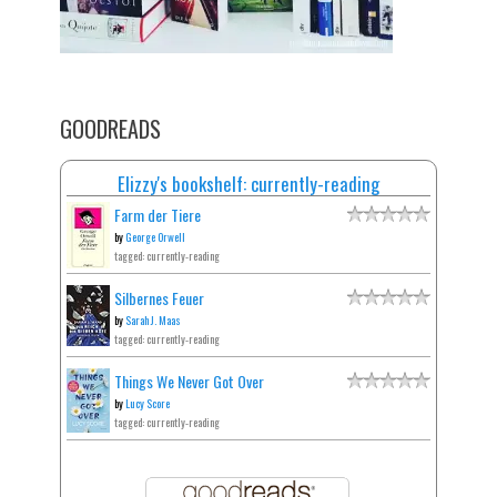
GOODREADS
Elizzy's bookshelf: currently-reading
Farm der Tiere
by
George Orwell
tagged: currently-reading
Silbernes Feuer
by
Sarah J. Maas
tagged: currently-reading
Things We Never Got Over
by
Lucy Score
tagged: currently-reading