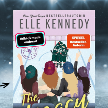
acy – Endlich Erwachsen von Elle
| Rezension
n
elizzy91
weiterlesen...