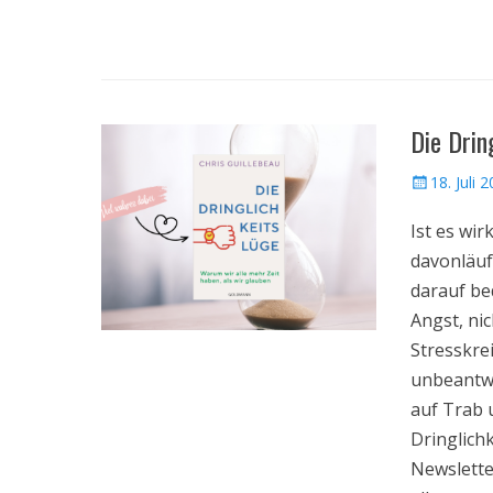
Die Drin
Veröffentlic
18. Juli 
am
Ist es wir
davonläuft
darauf be
Angst, ni
Stresskrei
unbeantwo
auf Trab 
Dringlichk
Newslette