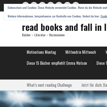
Datenschutz und Cookies: Diese Website verwendet Cookies. Wenn du die Website weit
Twitter
E-
Feed
WordPress
Pinterest
Instagram
Webseite
Mail
Weitere Informationen, beispielsweise zur Kontrolle von Cookies, findest du hier:
Cooki
read books and fall in 
Bücher – Literatur – Rezensionen
Hauptmenü
Weiter
Motivations Montag
Mittendrin Mittwoch
zum
Inhalt
Diese 15 Bücher empfiehlt Emma Watson
Diese 
Submenü
Weiter
What’s next reading Challenge
Jetzt für dich; D
zum
Inhalt