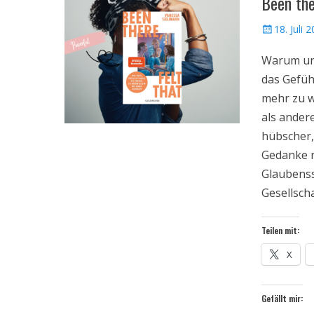
Been the
Veröffentlic
18. Juli 
am
Warum uns
das Gefühl
mehr zu wo
als ander
hübscher, 
Gedanke re
Glaubenss
Gesellsch
Teilen mit:
X
Gefällt mir: