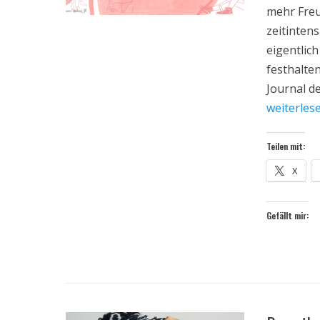
mehr Freu
zeitinten
eigentlic
festhalte
Journal de
weiterles
Teilen mit:
X
Gefällt mir: