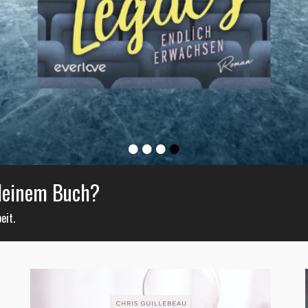
•
•
•
•
 deinem Buch?
eit.