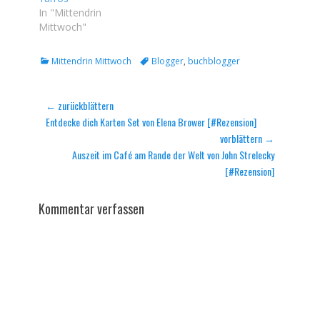
In "Mittendrin
Mittwoch"
Kategorien
Tags
Mittendrin Mittwoch
Blogger
,
buchblogger
Beitragsnavigation
← zurückblättern
Vorheriger
Entdecke dich Karten Set von Elena Brower [#Rezension]
Beitrag:
vorblättern →
Nächster
Auszeit im Café am Rande der Welt von John Strelecky
Beitrag:
[#Rezension]
Kommentar verfassen