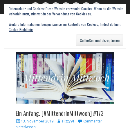
Datenschutz und Cookies: Diese Website verwendet Cookies. Wenn du die Website
read books and fall in love
Twitter
E-
Feed
WordPress
Pinterest
Instagram
Webseite
weiterhin nutzt, stimmst du der Verwendung von Cookies zu.
Mail
Bücher – Literatur – Rezensionen
Weitere Informationen, beispielsweise zur Kontrolle von Cookies, findest du hier:
Cookie-Richtlinie
Suche
nach:
Ein Anfang. [#MittendrinMittwoch] #173
Veröffentlicht
Autor
13. November 2019
elizzy91
Kommentar
am
hinterlassen