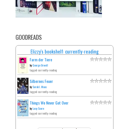
GOODREADS
Elizzy's bookshelf: currently-reading
Farm der Tiere
by
George Orwell
tagged: currently-reading
Silbernes Feuer
by
Sarah J. Maas
tagged: currently-reading
Things We Never Got Over
by
Lucy Score
tagged: currently-reading