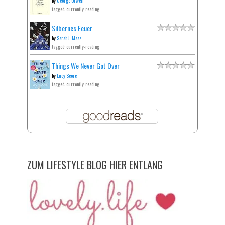
by
George Orwell
tagged: currently-reading
Silbernes Feuer
by
Sarah J. Maas
tagged: currently-reading
Things We Never Got Over
by
Lucy Score
tagged: currently-reading
ZUM LIFESTYLE BLOG HIER ENTLANG