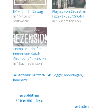
[MM #44] – Einzug
Playlist von Sebastian
In "Mittendrin
Fitzek [REZENSION]
Mittwoch"
In "Buchrezension"
Einmal im Jahr für
immer von Sarah
Ricchizzi #Rezension
In "Buchrezension"
Kategorien
Tags
Mittendrin Mittwoch
Blogger
,
bookblogger
,
booklover
Beitragsnavigation
← zurückblättern
Vorheriger
#BücherABC – B wie…
Beitrag:
vorblättern →