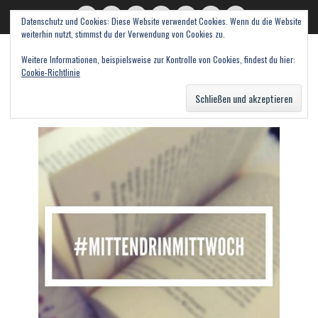
Datenschutz und Cookies: Diese Website verwendet Cookies. Wenn du die Website
read books and fall in love
Twitter
E-
Feed
WordPress
Pinterest
Instagram
Webseite
weiterhin nutzt, stimmst du der Verwendung von Cookies zu.
Mail
Bücher – Literatur – Rezensionen
Weitere Informationen, beispielsweise zur Kontrolle von Cookies, findest du hier:
Cookie-Richtlinie
Suche
nach: