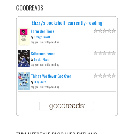
GOODREADS
Elizzy's bookshelf: currently-reading
Farm der Tiere
by
George Orwell
tagged: currently-reading
Silbernes Feuer
by
Sarah J. Maas
tagged: currently-reading
Things We Never Got Over
by
Lucy Score
tagged: currently-reading