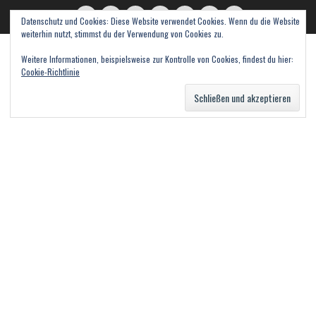
Datenschutz und Cookies: Diese Website verwendet Cookies. Wenn du die Website
read books and fall in love
Twitter
E-
Feed
WordPress
Pinterest
Instagram
Webseite
weiterhin nutzt, stimmst du der Verwendung von Cookies zu.
Mail
Bücher – Literatur – Rezensionen
Weitere Informationen, beispielsweise zur Kontrolle von Cookies, findest du hier:
Cookie-Richtlinie
Suche
nach: