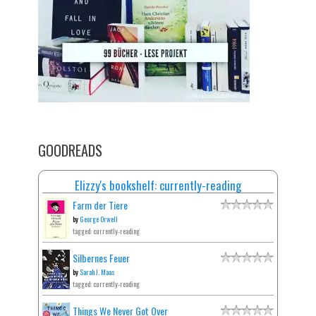
GOODREADS
Elizzy's bookshelf: currently-reading
Farm der Tiere
by
George Orwell
tagged: currently-reading
Silbernes Feuer
by
Sarah J. Maas
tagged: currently-reading
Things We Never Got Over