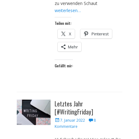
zu verwenden Schaut
weiterlesen…
Teilen mit:
X
Pinterest
Mehr
Gefällt mir:
Letztes Jahr
[#WritingFriday]
Veröffentlicht
7. Januar 2022
8
am
Kommentare