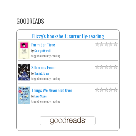
GOODREADS
Elizzy's bookshelf: currently-reading
Farm der Tiere
by
George Orwell
tagged: currently-reading
Silbernes Feuer
by
Sarah J. Maas
tagged: currently-reading
Things We Never Got Over
by
Lucy Score
tagged: currently-reading