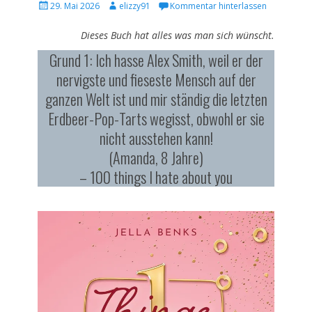
Veröffentlicht
Autor
29. Mai 2026
elizzy91
Kommentar hinterlassen
am
Dieses Buch hat alles was man sich wünscht.
Grund 1: Ich hasse Alex Smith, weil er der
nervigste und fieseste Mensch auf der
ganzen Welt ist und mir ständig die letzten
Erdbeer-Pop-Tarts wegisst, obwohl er sie
nicht ausstehen kann!
(Amanda, 8 Jahre)
– 100 things I hate about you