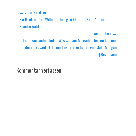
Beitragsnavigation
← zurückblättern
Vorheriger
Ein Blick in: Der Wille der heiligen Flamme Buch 1: Der
Beitrag:
Kräuterwald
vorblättern →
Nächster
Lebensursache: Tod – Was wir von Menschen lernen können,
Beitrag:
die eine zweite Chance bekommen haben von Matt Morgan
| Rezension
Kommentar verfassen