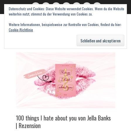
Datenschutz und Cookies: Diese Website verwendet Cookies. Wenn du die Website
read books and fall in love
Twitter
E-
Feed
WordPress
Pinterest
Instagram
Webseite
weiterhin nutzt, stimmst du der Verwendung von Cookies zu.
Mail
Bücher – Literatur – Rezensionen
Weitere Informationen, beispielsweise zur Kontrolle von Cookies, findest du hier:
Cookie-Richtlinie
Suche
nach:
100 things I hate about you von Jella Banks
| Rezension