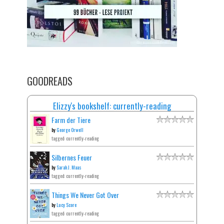
GOODREADS
Elizzy's bookshelf: currently-reading
Farm der Tiere
by
George Orwell
tagged: currently-reading
Silbernes Feuer
by
Sarah J. Maas
tagged: currently-reading
Things We Never Got Over
by
Lucy Score
tagged: currently-reading