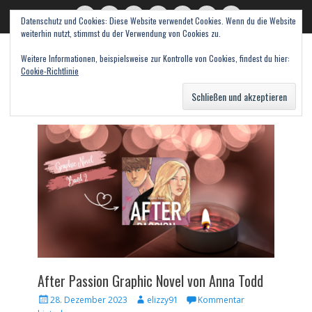
Datenschutz und Cookies: Diese Website verwendet Cookies. Wenn du die Website
read books and fall in love
Twitter
E-
Feed
WordPress
Pinterest
Instagram
Webseite
weiterhin nutzt, stimmst du der Verwendung von Cookies zu.
Mail
Bücher – Literatur – Rezensionen
Weitere Informationen, beispielsweise zur Kontrolle von Cookies, findest du hier:
Cookie-Richtlinie
Suche
nach:
After Passion Graphic Novel von Anna Todd
Veröffentlicht
Autor
28. Dezember 2023
elizzy91
Kommentar