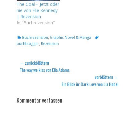
The Goal – Jetzt oder
nie von Elle Kennedy
| Rezension
In "Buchrezension"
Kategorien
Tags
Buchrezension
,
Graphic Novel & Manga
buchblogger
,
Rezension
Beitragsnavigation
← zurückblättern
Vorheriger
The way we kiss von Ella Adams
Beitrag:
vorblättern →
Nächster
Ein Blick in: Dark Love von Lia Habel
Beitrag:
Kommentar verfassen