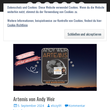
Datenschutz und Cookies: Diese Website verwendet Cookies. Wenn du die Website
read books and fall in love
Twitter
E-
Feed
WordPress
Pinterest
Instagram
Webseite
weiterhin nutzt, stimmst du der Verwendung von Cookies zu.
Mail
Bücher – Literatur – Rezensionen
Weitere Informationen, beispielsweise zur Kontrolle von Cookies, findest du hier:
Cookie-Richtlinie
Suche
nach:
Artemis von Andy Weir
Veröffentlicht
Autor
5. September 2024
elizzy91
Kommentar