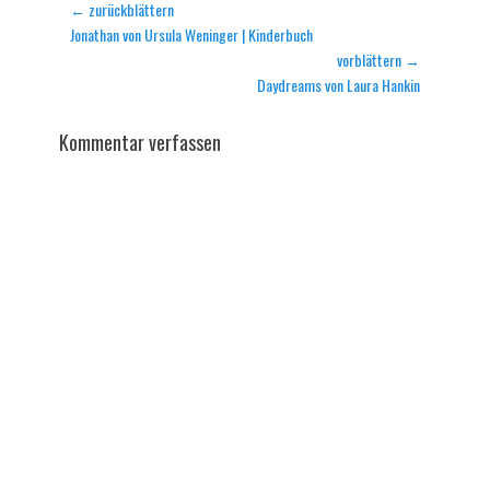
Beitragsnavigation
← zurückblättern
Vorheriger
Jonathan von Ursula Weninger | Kinderbuch
Beitrag:
vorblättern →
Nächster
Daydreams von Laura Hankin
Beitrag:
Kommentar verfassen