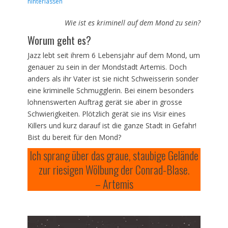
am
hinterlassen
Wie ist es kriminell auf dem Mond zu sein?
Worum geht es?
Jazz lebt seit ihrem 6 Lebensjahr auf dem Mond, um
genauer zu sein in der Mondstadt Artemis. Doch
anders als ihr Vater ist sie nicht Schweisserin sonder
eine kriminelle Schmugglerin. Bei einem besonders
lohnenswerten Auftrag gerät sie aber in grosse
Schwierigkeiten. Plötzlich gerät sie ins Visir eines
Killers und kurz darauf ist die ganze Stadt in Gefahr!
Bist du bereit für den Mond?
Ich sprang über das graue, staubige Gelände
zur riesigen Wölbung der Conrad-Blase.
– Artemis