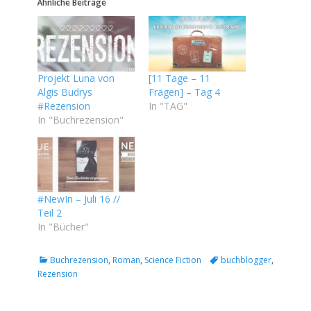
Ähnliche Beiträge
Projekt Luna von
[11 Tage – 11
Algis Budrys
Fragen] – Tag 4
#Rezension
In "TAG"
In "Buchrezension"
#NewIn – Juli 16 //
Teil 2
In "Bücher"
Kategorien
Tags
Buchrezension
,
Roman
,
Science Fiction
buchblogger
,
Rezension