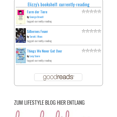
Elizzy's bookshelf: currently-reading
Farm der Tiere
by
George Orwell
tagged: currently-reading
Silbernes Feuer
by
Sarah J. Maas
tagged: currently-reading
Things We Never Got Over
by
Lucy Score
tagged: currently-reading
ZUM LIFESTYLE BLOG HIER ENTLANG