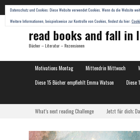
Datenschutz und Cookies: Diese Website verwendet Cookies. Wenn du die Website weit
Weitere Informationen, beispielsweise zur Kontrolle von Cookies, findest du hier:
Cooki
read books and fall in 
Bücher – Literatur – Rezensionen
Hauptmenü
Weiter
Motivations Montag
Mittendrin Mittwoch
zum
Inhalt
Diese 15 Bücher empfiehlt Emma Watson
Diese 
Submenü
Weiter
What’s next reading Challenge
Jetzt für dich; D
zum
Inhalt