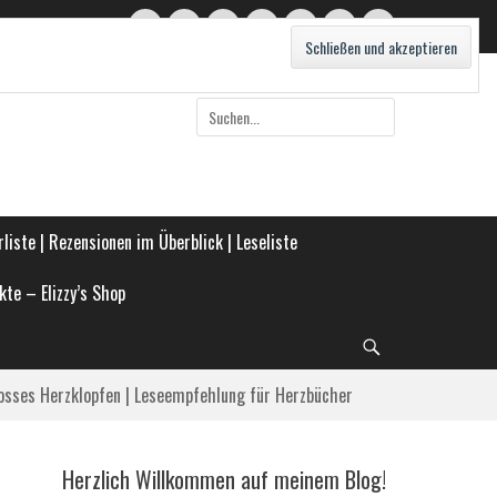
Twitter
E-
Feed
WordPress
Pinterest
Instagram
Webseite
Mail
Suche
nach:
liste | Rezensionen im Überblick | Leseliste
kte – Elizzy’s Shop
Suche
osses Herzklopfen | Leseempfehlung für Herzbücher
Herzlich Willkommen auf meinem Blog!