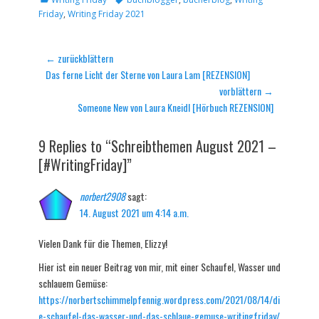
Friday
,
Writing Friday 2021
Beitragsnavigation
← zurückblättern
Vorheriger
Das ferne Licht der Sterne von Laura Lam [REZENSION]
Beitrag:
vorblättern →
Nächster
Someone New von Laura Kneidl [Hörbuch REZENSION]
Beitrag:
9 Replies to “Schreibthemen August 2021 –
[#WritingFriday]”
norbert2908
sagt:
14. August 2021 um 4:14 a.m.
Vielen Dank für die Themen, Elizzy!
Hier ist ein neuer Beitrag von mir, mit einer Schaufel, Wasser und
schlauem Gemüse:
https://norbertschimmelpfennig.wordpress.com/2021/08/14/di
e-schaufel-das-wasser-und-das-schlaue-gemuse-writingfriday/