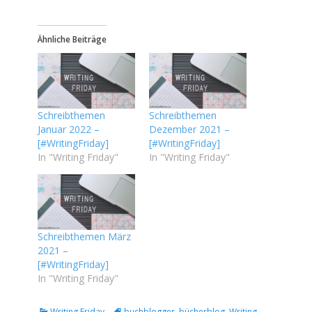
Ähnliche Beiträge
Schreibthemen
Schreibthemen
Januar 2022 –
Dezember 2021 –
[#WritingFriday]
[#WritingFriday]
In "Writing Friday"
In "Writing Friday"
Schreibthemen März
2021 –
[#WritingFriday]
In "Writing Friday"
Kategorien
Tags
Writing Friday
buchblogger
,
bücherblog
,
Writing