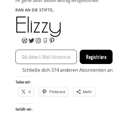
ihr gerne unter diesem Beitrag veröffentlichen.
RAN AN DIE STIFTE,
WordPress
Twitter
Instagram
Goodreads
Pinterest
Gib deine E-Mail-Adresse ein …
Registriere
Schließe dich 374 anderen Abonnenten an
Teilen mit:
X
Pinterest
Mehr
Gefällt mir: