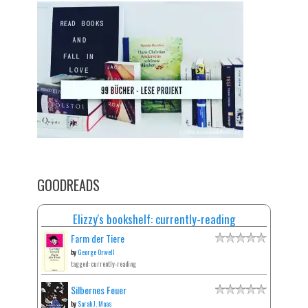
GOODREADS
Elizzy's bookshelf: currently-reading
Farm der Tiere
by
George Orwell
tagged: currently-reading
Silbernes Feuer
by
Sarah J. Maas