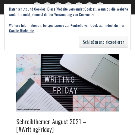
Datenschutz und Cookies: Diese Website verwendet Cookies. Wenn du die Website
read books and fall in love
Twitter
E-
Feed
WordPress
Pinterest
Instagram
Webseite
weiterhin nutzt, stimmst du der Verwendung von Cookies zu.
Mail
Bücher – Literatur – Rezensionen
Weitere Informationen, beispielsweise zur Kontrolle von Cookies, findest du hier:
Cookie-Richtlinie
Suche
nach:
Schreibthemen August 2021 –
[#WritingFriday]