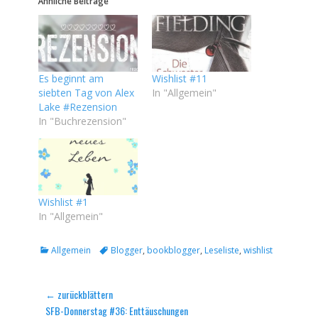
Ähnliche Beiträge
Es beginnt am
Wishlist #11
siebten Tag von Alex
In "Allgemein"
Lake #Rezension
In "Buchrezension"
Wishlist #1
In "Allgemein"
Kategorien
Tags
Allgemein
Blogger
,
bookblogger
,
Leseliste
,
wishlist
Beitragsnavigation
← zurückblättern
Vorheriger
SFB-Donnerstag #36: Enttäuschungen