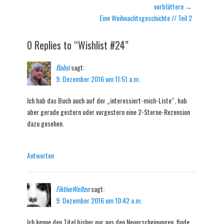
Beitrag:
vorblättern →
Nächster
Eine Weihnachtsgeschichte // Teil 2
Beitrag:
0 Replies to “Wishlist #24”
Babsi
sagt:
9. Dezember 2016 um 11:51 a.m.
Ich hab das Buch auch auf der „interessiert-mich-Liste“, hab
aber gerade gestern oder vorgestern eine 2-Sterne-Rezension
dazu gesehen.
Antworten
FiktiveWelten
sagt:
9. Dezember 2016 um 10:42 a.m.
Ich kenne den Titel bisher nur aus den Neuerscheinungen, finde