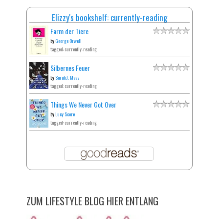
Elizzy's bookshelf: currently-reading
Farm der Tiere
by
George Orwell
tagged: currently-reading
Silbernes Feuer
by
Sarah J. Maas
tagged: currently-reading
Things We Never Got Over
by
Lucy Score
tagged: currently-reading
ZUM LIFESTYLE BLOG HIER ENTLANG