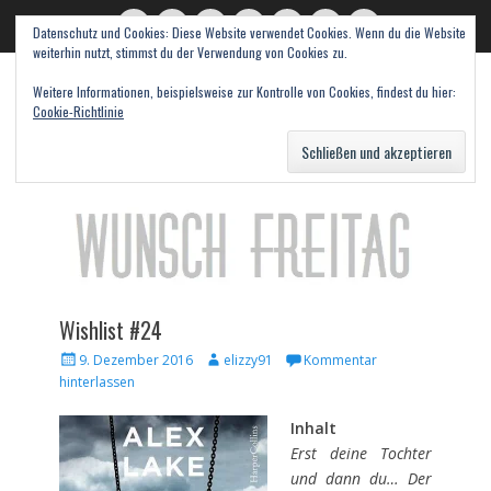
Datenschutz und Cookies: Diese Website verwendet Cookies. Wenn du die Website
read books and fall in love
Twitter
E-
Feed
WordPress
Pinterest
Instagram
Webseite
weiterhin nutzt, stimmst du der Verwendung von Cookies zu.
Mail
Bücher – Literatur – Rezensionen
Weitere Informationen, beispielsweise zur Kontrolle von Cookies, findest du hier:
Cookie-Richtlinie
Suche
nach:
Wishlist #24
Veröffentlicht
Autor
9. Dezember 2016
elizzy91
Kommentar
am
hinterlassen
Inhalt
Erst deine Tochter
und dann du… Der