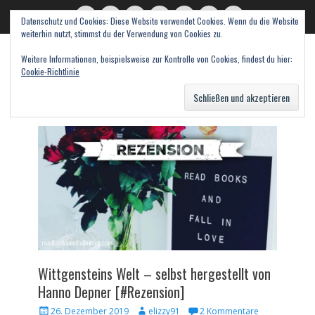
Datenschutz und Cookies: Diese Website verwendet Cookies. Wenn du die Website
read books and fall in love
Twitter
E-
Feed
WordPress
Pinterest
Instagram
Webseite
weiterhin nutzt, stimmst du der Verwendung von Cookies zu.
Mail
Bücher – Literatur – Rezensionen
Weitere Informationen, beispielsweise zur Kontrolle von Cookies, findest du hier:
Cookie-Richtlinie
Suche
nach:
Wittgensteins Welt – selbst hergestellt von
Hanno Depner [#Rezension]
Veröffentlicht
Autor
26. Dezember 2019
elizzy91
2 Kommentare