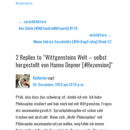
Rezension
Beitragsnavigation
← zurückblättern
Vorheriger
Von Glück [#MittendrinMittwoch] #176
Beitrag:
vorblättern →
Nächster
Meine liebste Geschichte [#WritingFriday] Week 52
Beitrag:
2 Replies to “Wittgensteins Welt – selbst
hergestellt von Hanno Depner [#Rezension]”
Katharina
sagt:
26. Dezember 2019 um 10:10 p.m.
Pfuh, also dass das schwierig ist, denke ich mir. Ich habe
Philosophie studiert und hab mich viel mit Wittgenstein, Freges
etc auseinandergesetzt. Sprachphilosophie ist schon sehr
trocken und abstrakt. Wenn sich „Nicht-Philosophen“ mit
Philosophie auseinandersetzen wollen, empfehle ich immer