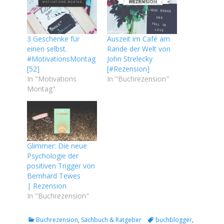
3 Geschenke für
Auszeit im Café am
einen selbst.
Rande der Welt von
#MotivationsMontag
John Strelecky
[52]
[#Rezension]
In "Motivations
In "Buchrezension"
Montag"
Glimmer: Die neue
Psychologie der
positiven Trigger von
Bernhard Tewes
| Rezension
In "Buchrezension"
Kategorien
Tags
Buchrezension
,
Sachbuch & Ratgeber
buchblogger
,