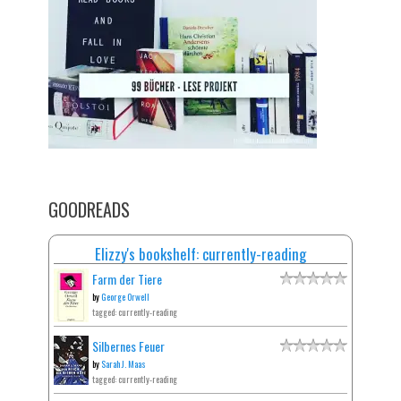
GOODREADS
Elizzy's bookshelf: currently-reading
Farm der Tiere
by
George Orwell
tagged: currently-reading
Silbernes Feuer
by
Sarah J. Maas
tagged: currently-reading