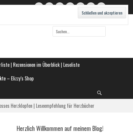
Twitter
E-
Feed
WordPress
Pinterest
Instagram
Webseite
Mail
Suche
nach:
liste | Rezensionen im Überblick | Leseliste
kte – Elizzy’s Shop
Suche
osses Herzklopfen | Leseempfehlung für Herzbücher
Herzlich Willkommen auf meinem Blog!