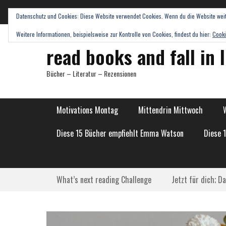
Datenschutz und Cookies: Diese Website verwendet Cookies. Wenn du die Website weit
Weitere Informationen, beispielsweise zur Kontrolle von Cookies, findest du hier:
Cooki
read books and fall in 
Bücher – Literatur – Rezensionen
Hauptmenü
Weiter
Motivations Montag
Mittendrin Mittwoch
zum
Inhalt
Diese 15 Bücher empfiehlt Emma Watson
Diese 
Submenü
Weiter
What’s next reading Challenge
Jetzt für dich; D
zum
Inhalt