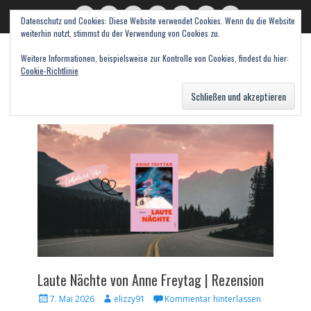
Datenschutz und Cookies: Diese Website verwendet Cookies. Wenn du die Website
read books and fall in love
Twitter
E-
Feed
WordPress
Pinterest
Instagram
Webseite
weiterhin nutzt, stimmst du der Verwendung von Cookies zu.
Mail
Bücher – Literatur – Rezensionen
Weitere Informationen, beispielsweise zur Kontrolle von Cookies, findest du hier:
Cookie-Richtlinie
Suche
nach:
Laute Nächte von Anne Freytag | Rezension
Veröffentlicht
Autor
7. Mai 2026
elizzy91
Kommentar hinterlassen