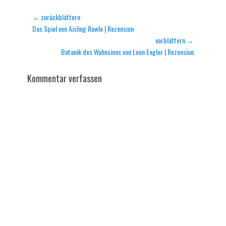
Beitragsnavigation
← zurückblättern
Vorheriger
Das Spiel von Aisling Rawle | Rezension
Beitrag:
vorblättern →
Nächster
Botanik des Wahnsinns von Leon Engler | Rezension
Beitrag:
Kommentar verfassen