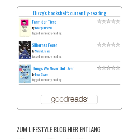
Elizzy's bookshelf: currently-reading
Farm der Tiere
by
George Orwell
tagged: currently-reading
Silbernes Feuer
by
Sarah J. Maas
tagged: currently-reading
Things We Never Got Over
by
Lucy Score
tagged: currently-reading
ZUM LIFESTYLE BLOG HIER ENTLANG