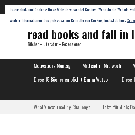
Datenschutz und Cookies: Diese Website verwendet Cookies. Wenn du die Website weit
Weitere Informationen, beispielsweise zur Kontrolle von Cookies, findest du hier:
Cooki
read books and fall in 
Bücher – Literatur – Rezensionen
Hauptmenü
Weiter
Motivations Montag
Mittendrin Mittwoch
zum
Inhalt
Diese 15 Bücher empfiehlt Emma Watson
Diese 
Submenü
Weiter
What’s next reading Challenge
Jetzt für dich; D
zum
Inhalt