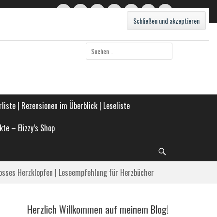
Twitter
E-
Feed
WordPress
Pinterest
Instagram
Webseite
Mail
Suche
nach:
liste | Rezensionen im Überblick | Leseliste
kte – Elizzy’s Shop
Suche
osses Herzklopfen | Leseempfehlung für Herzbücher
Herzlich Willkommen auf meinem Blog!