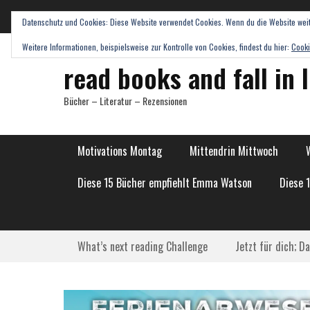
Datenschutz und Cookies: Diese Website verwendet Cookies. Wenn du die Website weit
Weitere Informationen, beispielsweise zur Kontrolle von Cookies, findest du hier:
Cooki
read books and fall in 
Bücher – Literatur – Rezensionen
Hauptmenü
Weiter
Motivations Montag
Mittendrin Mittwoch
zum
Inhalt
Diese 15 Bücher empfiehlt Emma Watson
Diese 
Submenü
Weiter
What’s next reading Challenge
Jetzt für dich; D
zum
Inhalt