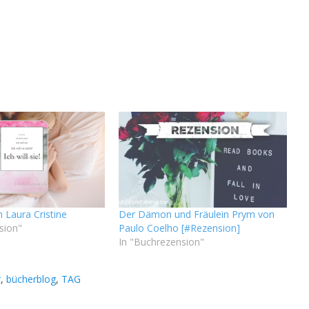
on Laura Cristine
Der Dämon und Fräulein Prym von
sion"
Paulo Coelho [#Rezension]
In "Buchrezension"
r
,
bücherblog
,
TAG