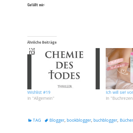
Gefällt mir:
Ähnliche Beiträge
Wishlist #19
Ich will sie! v
In "Allgemein"
In "Buchrezen
Kategorien
Tags
TAG
Blogger
,
bookblogger
,
buchblogger
,
Büche