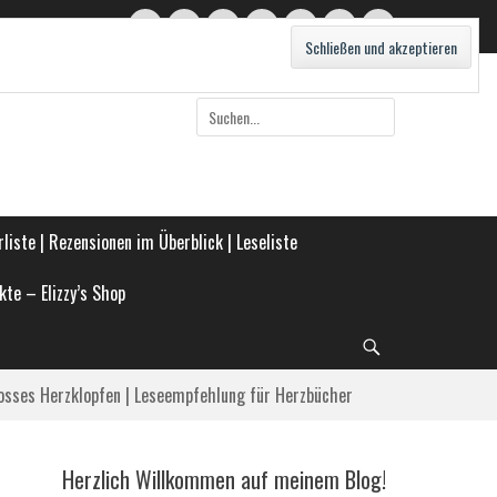
Twitter
E-
Feed
WordPress
Pinterest
Instagram
Webseite
Mail
Suche
nach:
liste | Rezensionen im Überblick | Leseliste
kte – Elizzy’s Shop
Suche
osses Herzklopfen | Leseempfehlung für Herzbücher
Herzlich Willkommen auf meinem Blog!