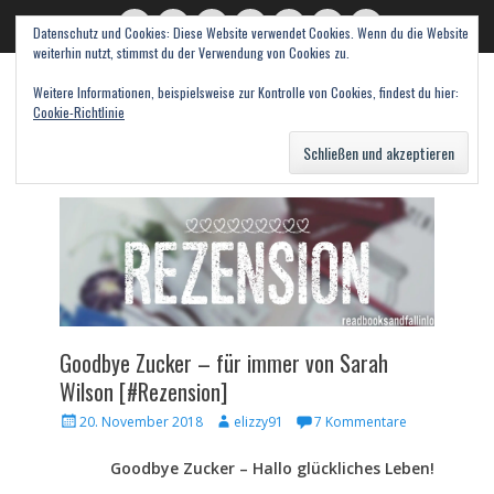
Datenschutz und Cookies: Diese Website verwendet Cookies. Wenn du die Website
read books and fall in love
Twitter
E-
Feed
WordPress
Pinterest
Instagram
Webseite
weiterhin nutzt, stimmst du der Verwendung von Cookies zu.
Mail
Bücher – Literatur – Rezensionen
Weitere Informationen, beispielsweise zur Kontrolle von Cookies, findest du hier:
Cookie-Richtlinie
Suche
nach:
Goodbye Zucker – für immer von Sarah
Wilson [#Rezension]
Veröffentlicht
Autor
20. November 2018
elizzy91
7 Kommentare
am
Goodbye Zucker – Hallo glückliches Leben!