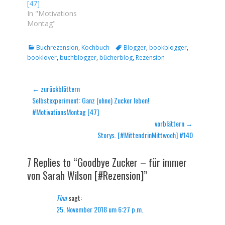
[47]
In "Motivations
Montag"
Kategorien
Tags
Buchrezension
,
Kochbuch
Blogger
,
bookblogger
,
booklover
,
buchblogger
,
bücherblog
,
Rezension
Beitragsnavigation
← zurückblättern
Vorheriger
Selbstexperiment: Ganz (ohne) Zucker leben!
Beitrag:
#MotivationsMontag [47]
vorblättern →
Nächster
Storys. [#MittendrinMittwoch] #140
Beitrag:
7 Replies to “Goodbye Zucker – für immer
von Sarah Wilson [#Rezension]”
Tina
sagt:
25. November 2018 um 6:27 p.m.