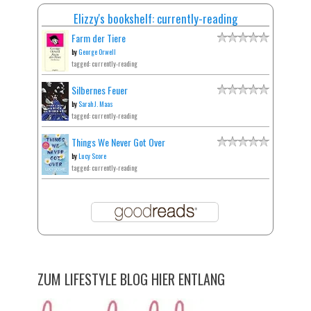
Elizzy's bookshelf: currently-reading
Farm der Tiere
by
George Orwell
tagged: currently-reading
Silbernes Feuer
by
Sarah J. Maas
tagged: currently-reading
Things We Never Got Over
by
Lucy Score
tagged: currently-reading
ZUM LIFESTYLE BLOG HIER ENTLANG