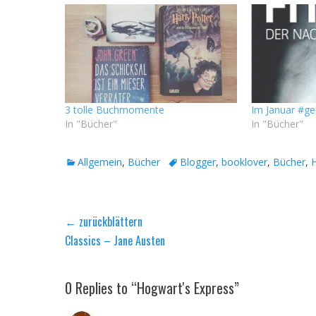
3 tolle Buchmomente
Im Januar #ge
In "Bücher"
In "Bücher"
Kategorien
Tags
Allgemein
,
Bücher
Blogger
,
booklover
,
Bücher
,
H
Beitragsnavigation
← zurückblättern
Vorheriger
Classics – Jane Austen
Beitrag:
0 Replies to “Hogwart's Express”