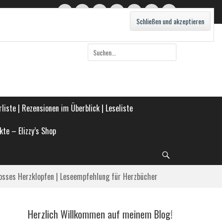
Twitter
E-
Feed
WordPress
Pinterest
Instagram
Webseite
Mail
Suche
nach:
liste | Rezensionen im Überblick | Leseliste
kte – Elizzy’s Shop
Suche
osses Herzklopfen | Leseempfehlung für Herzbücher
Herzlich Willkommen auf meinem Blog!