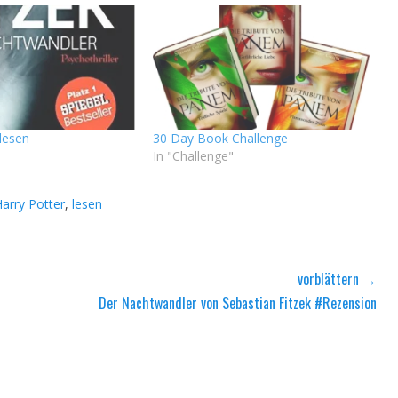
lesen
30 Day Book Challenge
In "Challenge"
arry Potter
,
lesen
vorblättern →
Nächster
Der Nachtwandler von Sebastian Fitzek #Rezension
Beitrag: