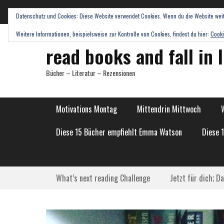
Datenschutz und Cookies: Diese Website verwendet Cookies. Wenn du die Website weit
Weitere Informationen, beispielsweise zur Kontrolle von Cookies, findest du hier:
Cooki
read books and fall in 
Bücher – Literatur – Rezensionen
Hauptmenü
Weiter
Motivations Montag
Mittendrin Mittwoch
zum
Inhalt
Diese 15 Bücher empfiehlt Emma Watson
Diese 
Submenü
Weiter
What’s next reading Challenge
Jetzt für dich; D
zum
Inhalt