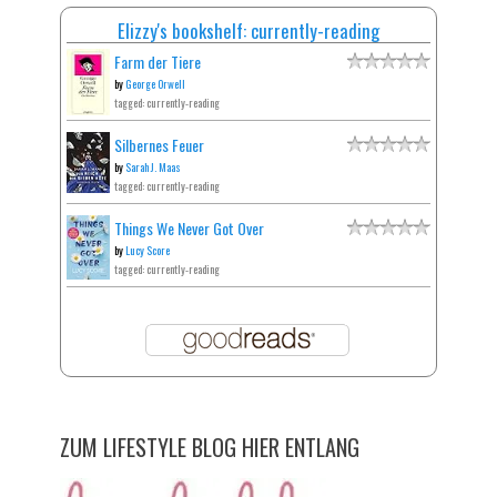
Elizzy's bookshelf: currently-reading
Farm der Tiere
by
George Orwell
tagged: currently-reading
Silbernes Feuer
by
Sarah J. Maas
tagged: currently-reading
Things We Never Got Over
by
Lucy Score
tagged: currently-reading
ZUM LIFESTYLE BLOG HIER ENTLANG