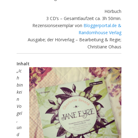
Hörbuch
3 CD’s – Gesamtlaufzeit ca. 3h 50min.
Rezensionsexemplar von
Bloggerportal.de &
Randomhouse Verlag
Ausgabe; der Hörverlag – Bearbeitung & Regie;
Christiane Ohaus
Inhalt
„Ic
h
bin
kei
n
Vo
gel
,
un
d