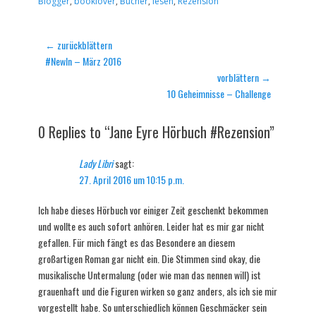
Blogger
,
booklover
,
Bücher
,
lesen
,
Rezension
Beitragsnavigation
← zurückblättern
Vorheriger
#NewIn – März 2016
Beitrag:
vorblättern →
Nächster
10 Geheimnisse – Challenge
Beitrag:
0 Replies to “Jane Eyre Hörbuch #Rezension”
Lady Libri
sagt:
27. April 2016 um 10:15 p.m.
Ich habe dieses Hörbuch vor einiger Zeit geschenkt bekommen
und wollte es auch sofort anhören. Leider hat es mir gar nicht
gefallen. Für mich fängt es das Besondere an diesem
großartigen Roman gar nicht ein. Die Stimmen sind okay, die
musikalische Untermalung (oder wie man das nennen will) ist
grauenhaft und die Figuren wirken so ganz anders, als ich sie mir
vorgestellt habe. So unterschiedlich können Geschmäcker sein