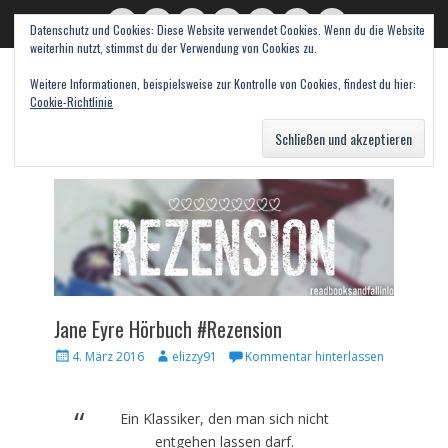
Datenschutz und Cookies: Diese Website verwendet Cookies. Wenn du die Website
read books and fall in love
Twitter
E-
Feed
WordPress
Pinterest
Instagram
Webseite
weiterhin nutzt, stimmst du der Verwendung von Cookies zu.
Mail
Bücher – Literatur – Rezensionen
Weitere Informationen, beispielsweise zur Kontrolle von Cookies, findest du hier:
Cookie-Richtlinie
Suche
nach:
Jane Eyre Hörbuch #Rezension
Veröffentlicht
Autor
4. März 2016
elizzy91
Kommentar hinterlassen
am
Ein Klassiker, den man sich nicht
entgehen lassen darf.