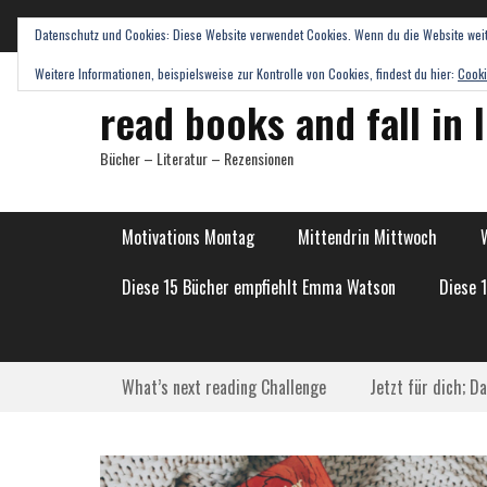
Datenschutz und Cookies: Diese Website verwendet Cookies. Wenn du die Website weit
Weitere Informationen, beispielsweise zur Kontrolle von Cookies, findest du hier:
Cooki
read books and fall in 
Bücher – Literatur – Rezensionen
Hauptmenü
Weiter
Motivations Montag
Mittendrin Mittwoch
zum
Inhalt
Diese 15 Bücher empfiehlt Emma Watson
Diese 
Submenü
Weiter
What’s next reading Challenge
Jetzt für dich; D
zum
Inhalt