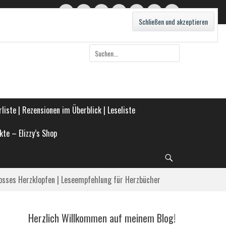
Twitter
E-
Feed
WordPress
Pinterest
Instagram
Webseite
Mail
Suche
nach:
liste | Rezensionen im Überblick | Leseliste
kte – Elizzy’s Shop
Suche
osses Herzklopfen | Leseempfehlung für Herzbücher
Herzlich Willkommen auf meinem Blog!