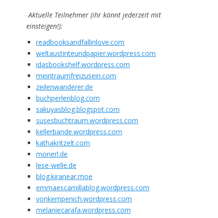
Aktuelle Teilnehmer (ihr könnt jederzeit mit
einsteigen!):
readbooksandfallinlove.com
weltaustinteundpapier.wordpress.com
idasbookshelf.wordpress.com
meintraumfreizusein.com
zeilenwanderer.de
buchperlenblog.com
sakuyasblog.blogspot.com
susesbuchtraum.wordpress.com
kellerbande.wordpress.com
kathakritzelt.com
monerl.de
lese-welle.de
blog.kiranear.moe
emmaescamillablog.wordpress.com
vonkempenich.wordpress.com
melaniecarafa.wordpress.com