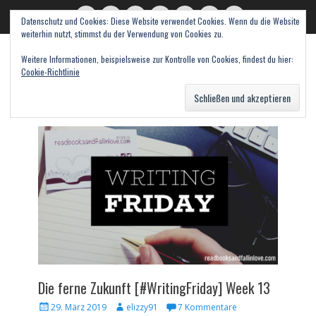
Datenschutz und Cookies: Diese Website verwendet Cookies. Wenn du die Website
read books and fall in love
Twitter
E-
Feed
WordPress
Pinterest
Instagram
Webseite
weiterhin nutzt, stimmst du der Verwendung von Cookies zu.
Mail
Bücher – Literatur – Rezensionen
Weitere Informationen, beispielsweise zur Kontrolle von Cookies, findest du hier:
Cookie-Richtlinie
Suche
nach:
Die ferne Zukunft [#WritingFriday] Week 13
Veröffentlicht
Autor
29. März 2019
elizzy91
7 Kommentare