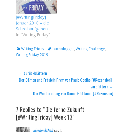
[#WritingFriday]
Januar 2018 – die
Schreibaufgaben
In "Writing Friday"
Kategorien
Tags
Writing Friday
buchblogger
,
Writing Challenge
,
Writing Friday 2019
Beitragsnavigation
← zurückblättern
Vorheriger
Der Dämon und Fräulein Prym von Paulo Coelho [#Rezension]
Beitrag:
vorblättern →
Nächster
Die Wunderübung von Daniel Glattauer [#Rezension]
Beitrag:
7 Replies to “Die ferne Zukunft
[#WritingFriday] Week 13”
idasbookshelf
sagt: