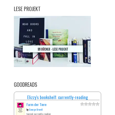
LESE PROJEKT
GOODREADS
Elizzy's bookshelf: currently-reading
Farm der Tiere
by
George Orwell
tagged: currently-reading