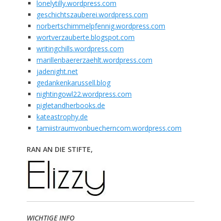
lonelytilly.wordpress.com
geschichtszauberei.wordpress.com
norbertschimmelpfennig.wordpress.com
wortverzauberte.blogspot.com
writingchills.wordpress.com
marillenbaererzaehlt.wordpress.com
jadenight.net
gedankenkarussell.blog
nightingowl22.wordpress.com
pigletandherbooks.de
kateastrophy.de
tamiistraumvonbuecherncom.wordpress.com
RAN AN DIE STIFTE,
WICHTIGE INFO