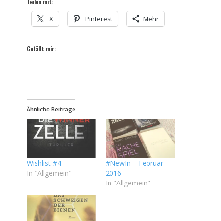
Teilen mit:
X
Pinterest
Mehr
Gefällt mir:
Ähnliche Beiträge
Wishlist #4
#NewIn – Februar
In "Allgemein"
2016
In "Allgemein"