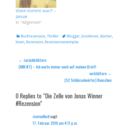
Wann kommt was?! –
Januar
In "Allgemein"
Kategorien
Tags
Buchrezension
,
Thriller
Blogger
,
booklover
,
Bücher
,
lesen
,
Rezension
,
Rezensionsexemplar
Beitragsnavigation
← zurückblättern
Vorheriger
[MM #7] – Ich warte immer noch auf meinen Brief!
Beitrag:
vorblättern →
Nächster
[52 Schlüsselwörter] Rauschen
Beitrag:
0 Replies to “Die Zelle von Jonas Winner
#Rezension”
msmedlock
sagt:
17. Februar 2016 um 4:11 p.m.