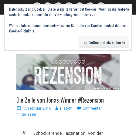
Datenschutz und Cookies: Diese Website verwendet Cookies. Wenn du die Website
read books and fall in love
Twitter
E-
Feed
WordPress
Pinterest
Instagram
Webseite
weiterhin nutzt, stimmst du der Verwendung von Cookies zu.
Mail
Bücher – Literatur – Rezensionen
Weitere Informationen, beispielsweise zur Kontrolle von Cookies, findest du hier:
Cookie-Richtlinie
Suche
nach:
Die Zelle von Jonas Winner #Rezension
Veröffentlicht
Autor
17. Februar 2016
elizzy91
Kommentar
am
hinterlassen
Schockierende Faszination, von der