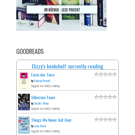
GOODREADS
Elizzy's bookshelf: currently-reading
Farm der Tiere
by
George Orwell
tagged: currently-reading
Silbernes Feuer
by
Sarah J. Maas
tagged: currently-reading
Things We Never Got Over
by
Lucy Score
tagged: currently-reading