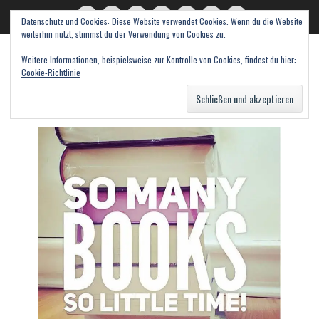
Datenschutz und Cookies: Diese Website verwendet Cookies. Wenn du die Website
read books and fall in love
Twitter
E-
Feed
WordPress
Pinterest
Instagram
Webseite
weiterhin nutzt, stimmst du der Verwendung von Cookies zu.
Mail
Bücher – Literatur – Rezensionen
Weitere Informationen, beispielsweise zur Kontrolle von Cookies, findest du hier:
Cookie-Richtlinie
Suche
nach: