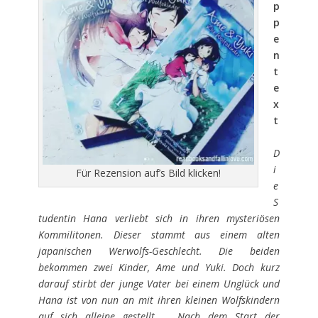
p
p
e
n
t
e
x
t
D
i
Für Rezension auf’s Bild klicken!
e
S
tudentin Hana verliebt sich in ihren mysteriösen
Kommilitonen. Dieser stammt aus einem alten
japanischen Werwolfs-Geschlecht. Die beiden
bekommen zwei Kinder, Ame und Yuki. Doch kurz
darauf stirbt der junge Vater bei einem Unglück und
Hana ist von nun an mit ihren kleinen Wolfskindern
auf sich alleine gestellt … Nach dem Start der