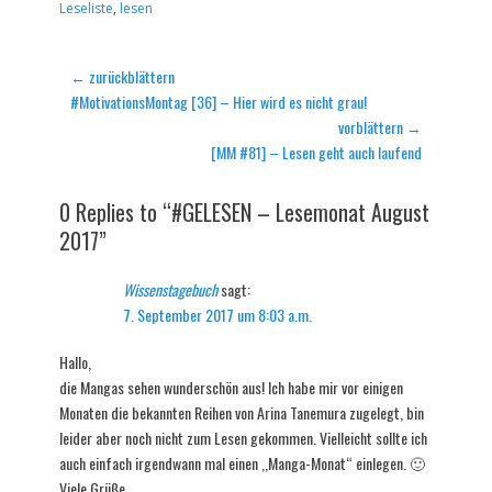
Leseliste
,
lesen
Beitragsnavigation
← zurückblättern
Vorheriger
#MotivationsMontag [36] – Hier wird es nicht grau!
Beitrag:
vorblättern →
Nächster
[MM #81] – Lesen geht auch laufend
Beitrag:
0 Replies to “#GELESEN – Lesemonat August
2017”
Wissenstagebuch
sagt:
7. September 2017 um 8:03 a.m.
Hallo,
die Mangas sehen wunderschön aus! Ich habe mir vor einigen
Monaten die bekannten Reihen von Arina Tanemura zugelegt, bin
leider aber noch nicht zum Lesen gekommen. Vielleicht sollte ich
auch einfach irgendwann mal einen ,,Manga-Monat“ einlegen. 🙂
Viele Grüße