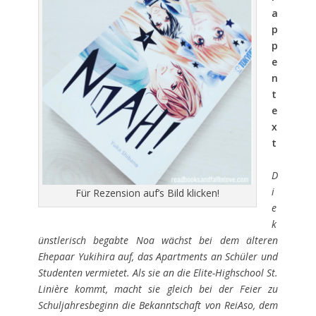
a
p
p
e
n
t
e
x
t
D
i
Für Rezension auf’s Bild klicken!
e
k
ünstlerisch begabte Noa wächst bei dem älteren
Ehepaar Yukihira auf, das Apartments an Schüler und
Studenten vermietet. Als sie an die Elite-Highschool St.
Linière kommt, macht sie gleich bei der Feier zu
Schuljahresbeginn die Bekanntschaft von ReiAso, dem