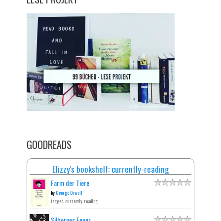
GOODREADS
Elizzy's bookshelf: currently-reading
Farm der Tiere
by
George Orwell
tagged: currently-reading
Silbernes Feuer