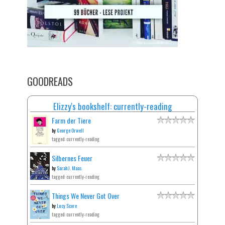
GOODREADS
Elizzy's bookshelf: currently-reading
Farm der Tiere
by
George Orwell
tagged: currently-reading
Silbernes Feuer
by
Sarah J. Maas
tagged: currently-reading
Things We Never Got Over
by
Lucy Score
tagged: currently-reading