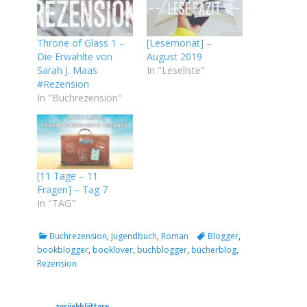
Throne of Glass 1 –
[Lesemonat] –
Die Erwählte von
August 2019
Sarah J. Maas
In "Leseliste"
#Rezension
In "Buchrezension"
[11 Tage – 11
Fragen] – Tag 7
In "TAG"
Kategorien
Tags
Buchrezension
,
Jugendbuch
,
Roman
Blogger
,
bookblogger
,
booklover
,
buchblogger
,
bücherblog
,
Rezension
Beitragsnavigation
← zurückblättern