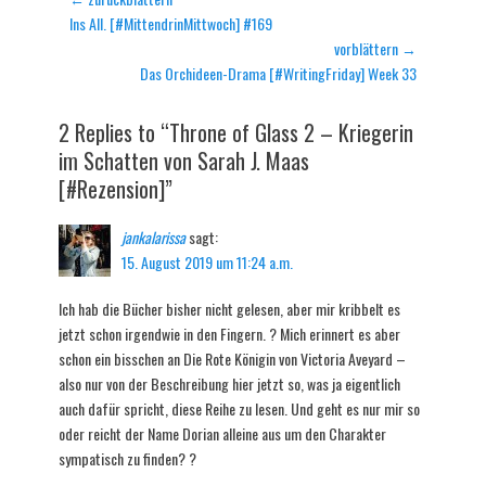
Vorheriger
Ins All. [#MittendrinMittwoch] #169
Beitrag:
vorblättern →
Nächster
Das Orchideen-Drama [#WritingFriday] Week 33
Beitrag:
2 Replies to “Throne of Glass 2 – Kriegerin
im Schatten von Sarah J. Maas
[#Rezension]”
jankalarissa
sagt:
15. August 2019 um 11:24 a.m.
Ich hab die Bücher bisher nicht gelesen, aber mir kribbelt es
jetzt schon irgendwie in den Fingern. ? Mich erinnert es aber
schon ein bisschen an Die Rote Königin von Victoria Aveyard –
also nur von der Beschreibung hier jetzt so, was ja eigentlich
auch dafür spricht, diese Reihe zu lesen. Und geht es nur mir so
oder reicht der Name Dorian alleine aus um den Charakter
sympatisch zu finden? ?