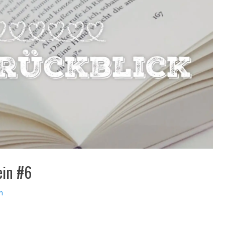
ein #6
n