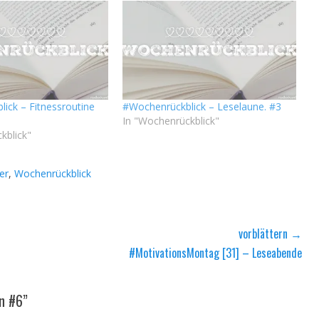
ick – Fitnessroutine
#Wochenrückblick – Leselaune. #3
In "Wochenrückblick"
kblick"
er
,
Wochenrückblick
vorblättern →
Nächster
#MotivationsMontag [31] – Leseabende
Beitrag:
n #6”