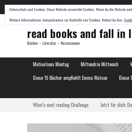
Datenschutz und Cookies: Diese Website verwendet Cookies. Wenn du die Website weit
Weitere Informationen, beispielsweise zur Kontrolle von Cookies, findest du hier:
Cooki
read books and fall in 
Bücher – Literatur – Rezensionen
Hauptmenü
Weiter
Motivations Montag
Mittendrin Mittwoch
zum
Inhalt
Diese 15 Bücher empfiehlt Emma Watson
Diese 
Submenü
Weiter
What’s next reading Challenge
Jetzt für dich; D
zum
Inhalt