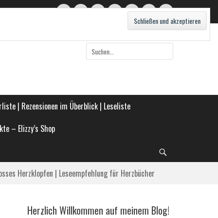
Twitter
E-
Feed
WordPress
Pinterest
Instagram
Webseite
Mail
Suche
nach:
liste | Rezensionen im Überblick | Leseliste
kte – Elizzy’s Shop
Suche
osses Herzklopfen | Leseempfehlung für Herzbücher
Herzlich Willkommen auf meinem Blog!