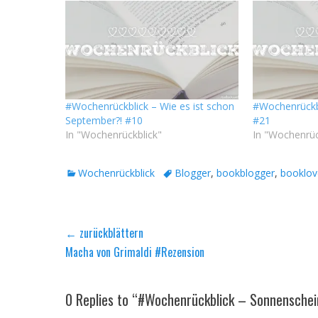
#Wochenrückblick – Wie es ist schon
#Wochenrückbl
September?! #10
#21
In "Wochenrückblick"
In "Wochenrüc
Kategorien
Tags
Wochenrückblick
Blogger
,
bookblogger
,
booklov
Beitragsnavigation
← zurückblättern
Vorheriger
Macha von Grimaldi #Rezension
Beitrag:
0 Replies to “#Wochenrückblick – Sonnenschei